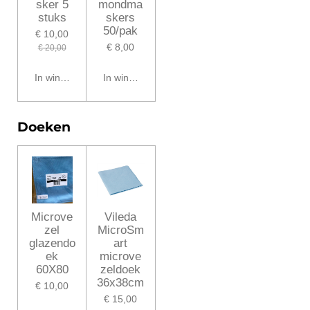
sker 5
mondma
stuks
skers
50/pak
€ 10,00
€ 8,00
€ 20,00
In winkelwagen
In winkelwagen
Doeken
Microve
Vileda
zel
MicroSm
glazendo
art
ek
microve
60X80
zeldoek
36x38cm
€ 10,00
€ 15,00