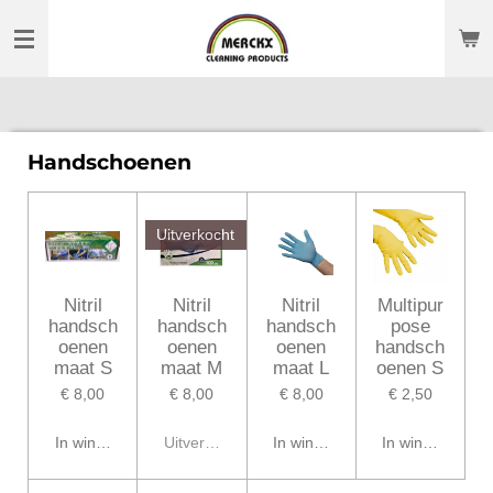
Ga
direct
naar
de
hoofdinhoud
Handschoenen
Uitverkocht
Nitril
Nitril
Nitril
Multipur
handsch
handsch
handsch
pose
oenen
oenen
oenen
handsch
maat S
maat M
maat L
oenen S
€ 8,00
€ 8,00
€ 8,00
€ 2,50
In winkelwagen
Uitverkocht
In winkelwagen
In winkelwagen