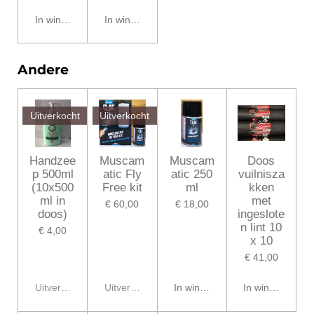
In winkelwagen
In winkelwagen
Andere
Uitverkocht
Uitverkocht
Handzee
Muscam
Muscam
Doos
p 500ml
atic Fly
atic 250
vuilnisza
(10x500
Free kit
ml
kken
ml in
met
€ 60,00
€ 18,00
doos)
ingeslote
n lint 10
€ 4,00
x 10
€ 41,00
Uitverkocht
Uitverkocht
In winkelwagen
In winkelwagen