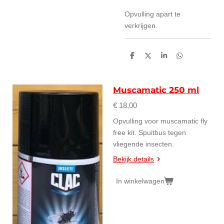
Opvulling apart te
verkrijgen.
D
D
S
D
e
e
h
e
l
e
a
l
e
l
r
e
n
e
n
Muscamatic 250 ml
€ 18,00
Opvulling voor muscamatic fly
free kit. Spuitbus tegen
vliegende insecten.
Bekijk details
In winkelwagen