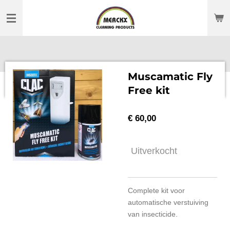
Ga
direct
naar
de
hoofdinhoud
Muscamatic Fly
Free kit
€ 60,00
Uitverkocht
Complete kit voor
automatische verstuiving
van insecticide.