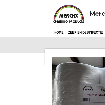
Ga
direct
Merc
naar
de
hoofdinhoud
HOME
ZEEP EN DESINFECTIE