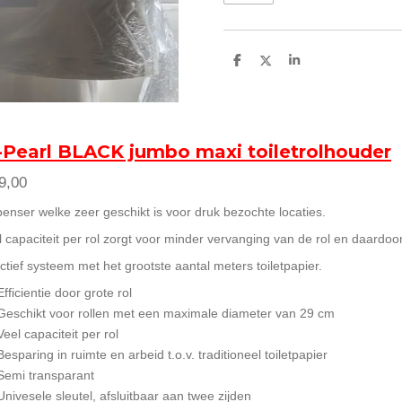
D
D
S
e
e
h
l
e
a
e
l
r
n
e
Pearl BLACK jumbo maxi toiletrolhouder
9,00
penser welke zeer geschikt is voor druk bezochte locaties.
l capaciteit per rol zorgt voor minder vervanging van de rol en daardoo
ctief systeem met het grootste aantal meters toiletpapier.
Efficientie door grote rol
Geschikt voor rollen met een maximale diameter van 29 cm
Veel capaciteit per rol
Besparing in ruimte en arbeid t.o.v. traditioneel toiletpapier
Semi transparant
Univesele sleutel, afsluitbaar aan twee zijden