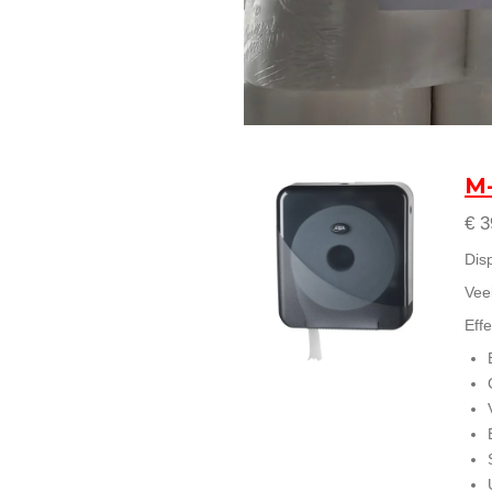
M-
€ 3
Dis
Vee
Effe