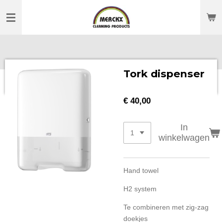
Ga
direct
naar
de
hoofdinhoud
Tork dispenser
€ 40,00
In
winkelwagen
Hand towel
H2 system
Te combineren met zig-zag
doekjes