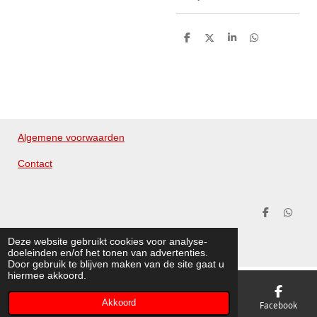
D
D
S
D
e
e
h
e
l
e
a
l
e
l
r
e
n
e
n
Algemene voorwaarden
Contact
D
D
e
e
© 2020 - 2026 Merckx Cleaning Products
l
l
Deze website gebruikt cookies voor analyse-
e
e
Powered by
JouwWeb
doeleinden en/of het tonen van advertenties.
n
n
Door gebruik te blijven maken van de site gaat u
hiermee akkoord.
Akkoord
E-mailadres
Telefoonnummer
Kaart
Facebook