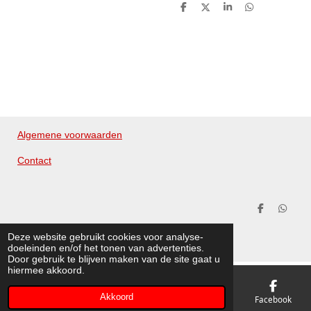
D
D
S
D
e
e
h
e
l
e
a
l
e
l
r
e
n
e
n
Algemene voorwaarden
Contact
D
D
e
e
© 2020 - 2026 Merckx Cleaning Products
l
l
Deze website gebruikt cookies voor analyse-
e
e
Powered by
JouwWeb
doeleinden en/of het tonen van advertenties.
n
n
Door gebruik te blijven maken van de site gaat u
hiermee akkoord.
Akkoord
E-mailadres
Telefoonnummer
Kaart
Facebook