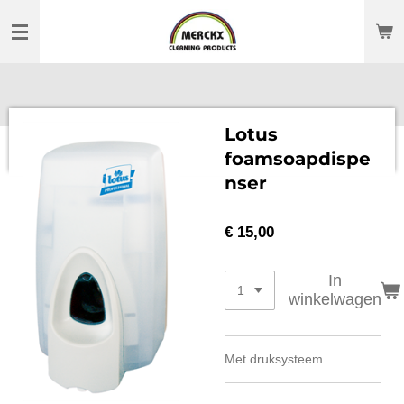
Ga
direct
naar
de
hoofdinhoud
Lotus
foamsoapdispe
nser
€ 15,00
In
winkelwagen
Met druksysteem