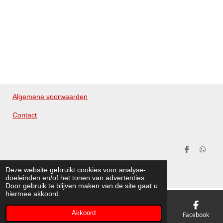
e
l
r
e
n
e
n
Algemene voorwaarden
Contact
D
D
e
e
© 2020 - 2026 Merckx Cleaning Products
l
l
Deze website gebruikt cookies voor analyse-
e
e
Powered by
JouwWeb
doeleinden en/of het tonen van advertenties.
n
n
Door gebruik te blijven maken van de site gaat u
hiermee akkoord.
Akkoord
E-mailadres
Telefoonnummer
Kaart
Facebook