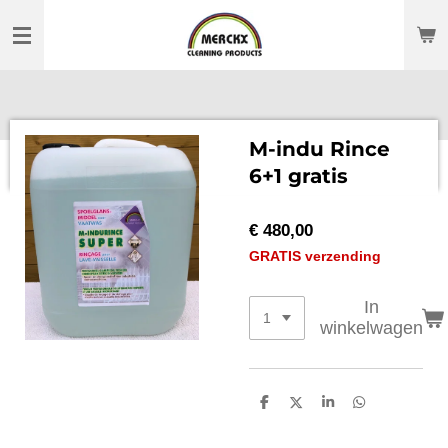
Ga
direct
naar
de
hoofdinhoud
M-indu Rince
6+1 gratis
€ 480,00
GRATIS verzending
In
winkelwagen
D
D
S
D
e
e
h
e
l
e
a
l