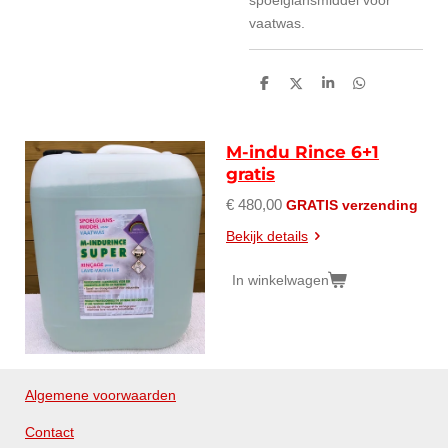
spoelglansmiddel voor
vaatwas.
D
D
S
D
e
e
h
e
l
e
a
l
e
l
r
e
n
e
n
M-indu Rince 6+1
gratis
€ 480,00
GRATIS verzending
Bekijk details
In winkelwagen
Algemene voorwaarden
Contact