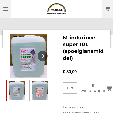
Ga
direct
naar
de
hoofdinhoud
M-indurince
super 10L
(spoelglansmid
del)
€ 80,00
In
winkelwagen
Professioneel